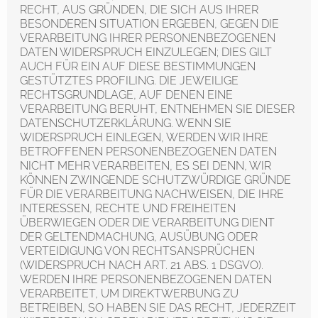
RECHT, AUS GRÜNDEN, DIE SICH AUS IHRER
BESONDEREN SITUATION ERGEBEN, GEGEN DIE
VERARBEITUNG IHRER PERSONENBEZOGENEN
DATEN WIDERSPRUCH EINZULEGEN; DIES GILT
AUCH FÜR EIN AUF DIESE BESTIMMUNGEN
GESTÜTZTES PROFILING. DIE JEWEILIGE
RECHTSGRUNDLAGE, AUF DENEN EINE
VERARBEITUNG BERUHT, ENTNEHMEN SIE DIESER
DATENSCHUTZERKLÄRUNG. WENN SIE
WIDERSPRUCH EINLEGEN, WERDEN WIR IHRE
BETROFFENEN PERSONENBEZOGENEN DATEN
NICHT MEHR VERARBEITEN, ES SEI DENN, WIR
KÖNNEN ZWINGENDE SCHUTZWÜRDIGE GRÜNDE
FÜR DIE VERARBEITUNG NACHWEISEN, DIE IHRE
INTERESSEN, RECHTE UND FREIHEITEN
ÜBERWIEGEN ODER DIE VERARBEITUNG DIENT
DER GELTENDMACHUNG, AUSÜBUNG ODER
VERTEIDIGUNG VON RECHTSANSPRÜCHEN
(WIDERSPRUCH NACH ART. 21 ABS. 1 DSGVO).
WERDEN IHRE PERSONENBEZOGENEN DATEN
VERARBEITET, UM DIREKTWERBUNG ZU
BETREIBEN, SO HABEN SIE DAS RECHT, JEDERZEIT