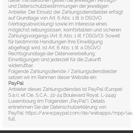
diese Transaktionen gelten die jeweiligen Vertrags-
und Datenschutzbestimmungen der jeweiligen
Anbieter. Der Einsatz der Zahlungsdienstleister erfolgt
auf Grundlage von Art. 6 Abs. 1 lit. b DSGVO
(Vertragsabwicklung) sowie im Interesse eines
möglichst reibungslosen, komfortablen und sicheren
Zahlungsvorgangs (Art. 6 Abs. 1 lit. f DSGVO). Soweit
für bestimmte Handlungen Ihre Einwilligung
abgefragt wird, ist Art. 6 Abs. 1 lit. a DSGVO
Rechtsgrundlage der Datenverarbeitung;
Einwilligungen sind jederzeit für die Zukunft
widerrufbar.
Folgende Zahlungsdienste / Zahlungsdienstleister
setzen wir im Rahmen dieser Website ein:
PayPal
Anbieter dieses Zahlungsdienstes ist PayPal (Europe)
S.à.r.l. et Cie, S.C.A., 22-24 Boulevard Royal, L-2449
Luxembourg (im Folgenden „PayPal“). Details
entnehmen Sie der Datenschutzerklärung von
PayPal:
https://www.paypal.com/de/webapps/mpp/ua/
full
.